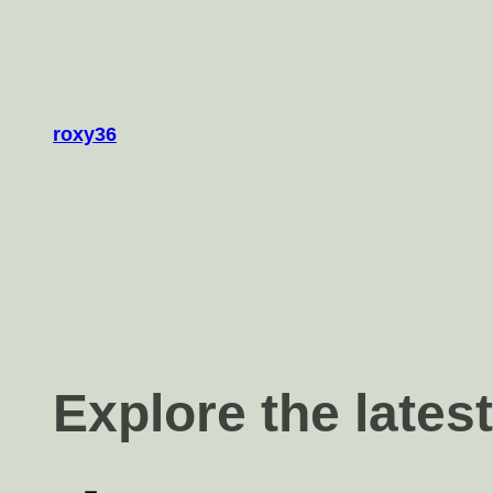
跳
至
主
要
roxy36
內
容
Explore the lates