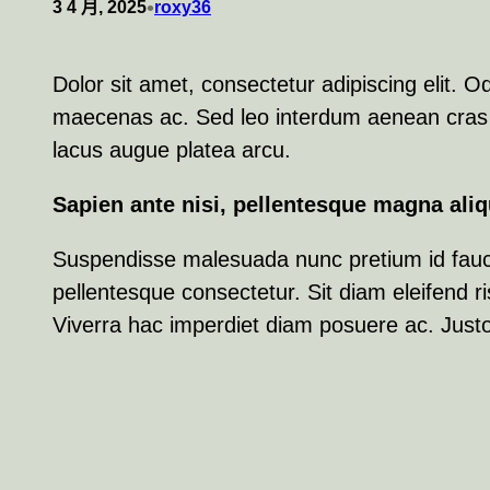
•
3 4 月, 2025
roxy36
Dolor sit amet, consectetur adipiscing elit. 
maecenas ac. Sed leo interdum aenean cras gr
lacus augue platea arcu.
Sapien ante nisi, pellentesque magna ali
Suspendisse malesuada nunc pretium id faucibu
pellentesque consectetur. Sit diam eleifend 
Viverra hac imperdiet diam posuere ac. Justo, 